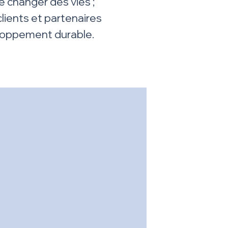
e changer des vies ;
lients et partenaires
veloppement durable.