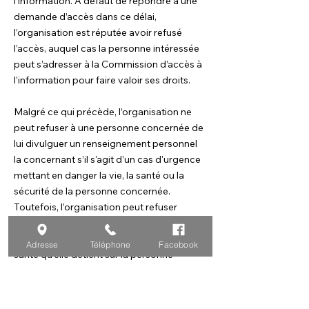
l’information. À défaut de répondre à une
demande d’accès dans ce délai,
l’organisation est réputée avoir refusé
l’accès, auquel cas la personne intéressée
peut s’adresser à la Commission d’accès à
l’information pour faire valoir ses droits.
Malgré ce qui précède, l’organisation ne
peut refuser à une personne concernée de
lui divulguer un renseignement personnel
la concernant s’il s'agit d'un cas d'urgence
mettant en danger la vie, la santé ou la
sécurité de la personne concernée.
Toutefois, l’organisation peut refuser
momentanément la consultation des
renseignements personnels relatifs à la
Adresse
Téléphone
Facebook
santé qu’elle détient sur la personne
concernée dans le cas où il en résulterait
un préjudice grave pour sa santé et à la
condition de lui offrir de désigner un