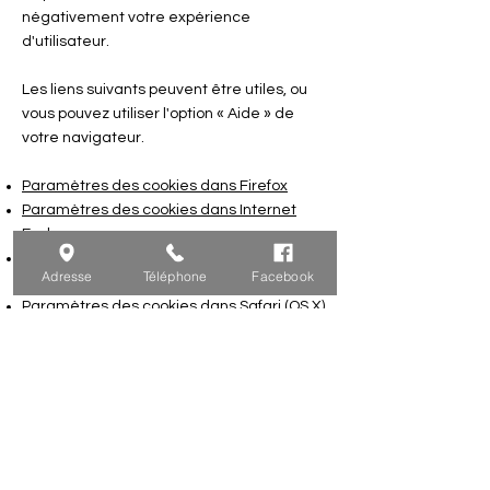
négativement votre expérience
d'utilisateur.
Les liens suivants peuvent être utiles, ou
vous pouvez utiliser l'option « Aide » de
votre navigateur.
Paramètres des cookies dans Firefox
Paramètres des cookies dans Internet
Explorer
Paramètres des cookies dans Google
Adresse
Téléphone
Facebook
Chrome
Paramètres des cookies dans Safari (OS X)
Paramètres des cookies dans Safari (iOS)
Paramètres des cookies dans Android
Pour refuser et empêcher que vos
données soient utilisées par Google
Analytics sur tous les sites Web, consultez
les instructions suivantes :