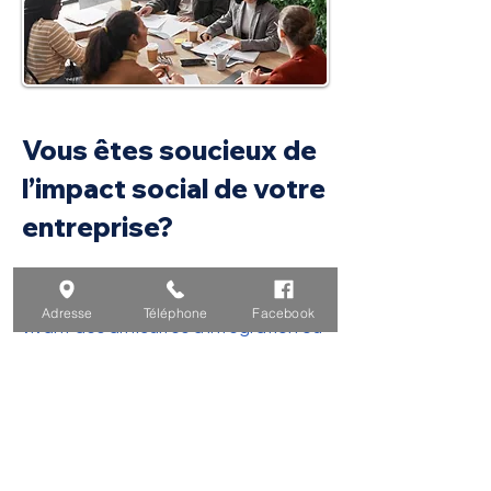
Vous êtes soucieux de
l’impact social de votre
entreprise?
En collaborant/partenariat avec
nous, vous permettez à une personne
Adresse
Téléphone
Facebook
vivant des difficultés d’intégration ou
de maintien en emploi de travailler
son savoir-faire et son savoir-être
durant son parcours de 910 h à Travail
Jeunesse.
Nous avons besoin de vous pour