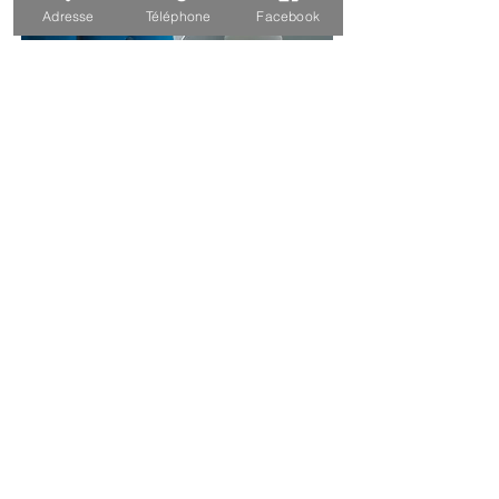
Adresse
Téléphone
Facebook
31 juill. 2023
Renovations recentes de salles
de classe
Cet élément est lié à un champ de
texte dans votre collection de
contenu. Double-cliquez pour ajouter
votre propre contenu. Cliquez sur
l'icône du gestionnaire de contenu
dans le panneau d'ajout à votre
gauche.
Lire plus