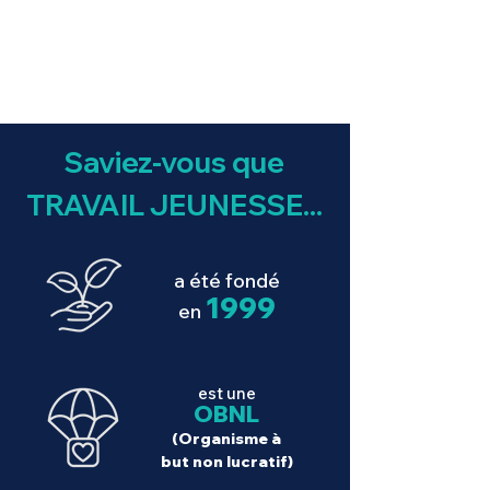
Saviez-vous que
TRAVAIL JEUNESSE...
a été fondé
1999
en
est une
OBNL
(Organi
sme à
but no
n lucratif)