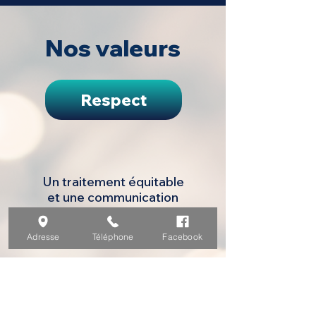
Nos valeurs
Respect
Un traitement équitable
et une communication
respectueuse où chacun
se sent écouté, compris
Adresse
Téléphone
Facebook
et soutenu.
Persévérance