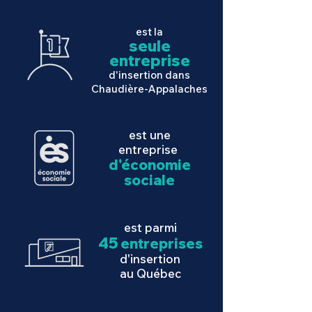
est la
seule
entreprise
d'insertion dans
Chaudière-Appalaches
est une
entreprise
d'économie
sociale
est parmi
45
entreprises
d'insertion
au Qu
ébec